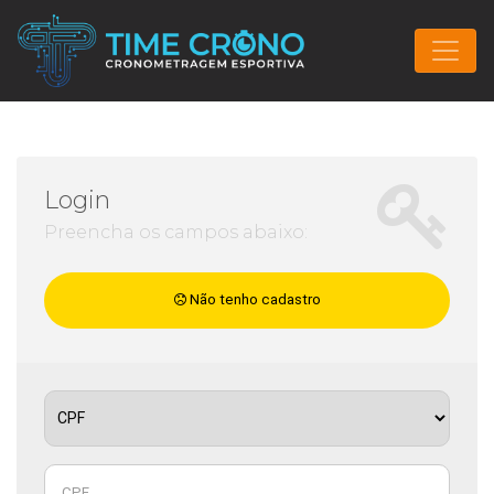
Login
Preencha os campos abaixo:
Não tenho cadastro
CPF