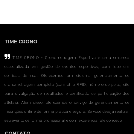
TIME CRONO
TIME CRONO - Cronometragem Esportiva é uma empresa
especializada em gestão de eventos esportivos, com foco em
corridas de rua. Oferecemos um sistema gerenciamento de
cronometragem completo (com chip RFID, número de peito, site
para divulgação de resultados e certificado de participação dos
atletas). Além disso, oferecemos o serviço de gerenciamento de
inscrições online de forma prática e segura. Se você deseja realizar
seu evento de forma profissional e com excelência fale conosco!
CONTATO