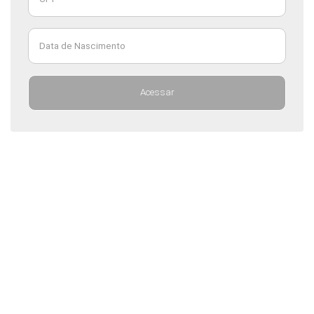
Data de Nascimento
Acessar