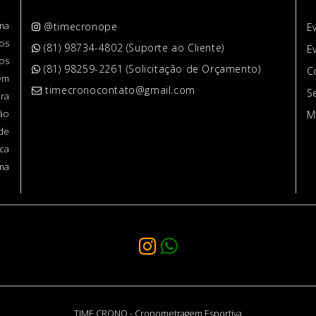
ma
@timecronope
E
os
(81) 98734-4802 (Suporte ao Cliente)
E
os
(81) 98259-2261 (Solicitação de Orçamento)
C
em
timecronocontato@gmail.com
S
ra
ção
M
de
ca
rma
TIME CRONO - Cronometragem Esportiva