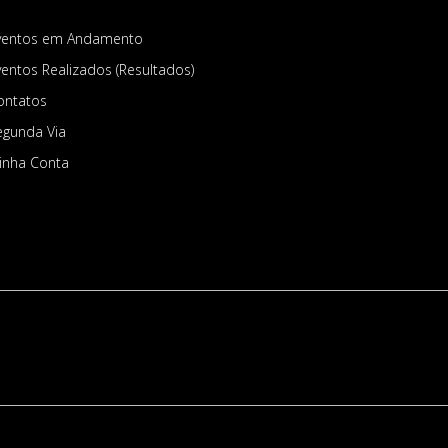
ventos em Andamento
ventos Realizados (Resultados)
ontatos
egunda Via
inha Conta