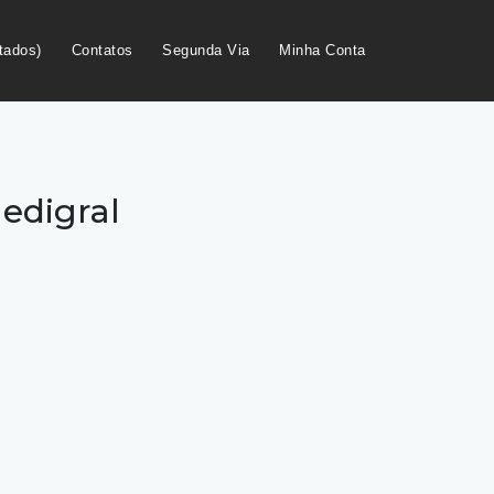
tados)
Contatos
Segunda Via
Minha Conta
Medigral